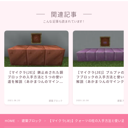
関連記事
こんな記事も読まれています！
【マイクラ(JE)】錆止めされた銅
【マイクラ(JE)】プルプァの
ブロックの入手方法と５つの使い
フブロックの入手方法と使い
道を解説（あかまつんのマインク
解説（あかまつんのマインク
ラフト）
ト）
2021.06.20
2020.10.08
建築ブロック
建築ブロ
HOME
建築ブロック
【マイクラ(JE)】クォーツの柱の入手方法と使い道
＞
＞