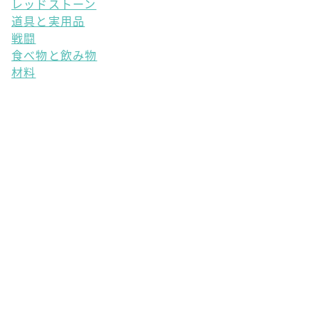
レッドストーン
道具と実用品
戦闘
食べ物と飲み物
材料