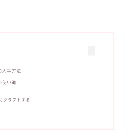
の入手方法
の使い道
にクラフトする