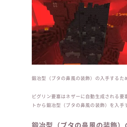
鍛冶型（ブタの鼻風の装飾）の入手するた
ピグリン要塞はネザーに自動生成される要
トから鍛冶型（ブタの鼻風の装飾）を入手
鍛冶型（ブタの鼻風の装飾）