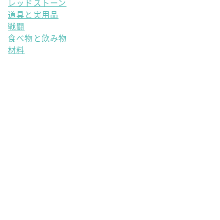
レッドストーン
道具と実用品
戦闘
食べ物と飲み物
材料