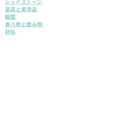
レッドストーン
道具と実用品
戦闘
食べ物と飲み物
材料