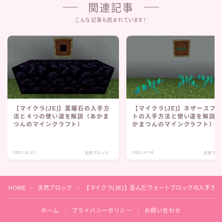
関連記事
こんな記事も読まれています！
【マイクラ(JE)】黒曜石の入手方
【マイクラ(JE)】ネザースプ
法と４つの使い道を解説（あかま
トの入手方法と使い道を解説
つんのマインクラフト）
かまつんのマインクラフト）
2020.10.13
2021.07.06
天然ブロック
天然ブロ
HOME
天然ブロック
【マイクラ(JE)】歪んだウォートブロックの入手方
＞
＞
ホーム
プライバシーポリシー
お問い合わせ