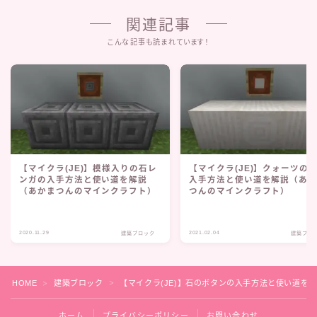
関連記事
こんな記事も読まれています！
【マイクラ(JE)】模様入りの石レ
【マイクラ(JE)】クォーツの
ンガの入手方法と使い道を解説
入手方法と使い道を解説（あ
（あかまつんのマインクラフト）
つんのマインクラフト）
2020.11.29
2021.02.04
建築ブロック
建築ブロ
HOME
建築ブロック
【マイクラ(JE)】石のボタンの入手方法と使い道を
＞
＞
ホーム
プライバシーポリシー
お問い合わせ