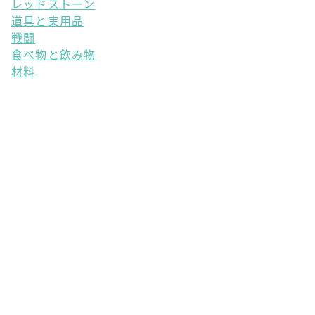
レッドストーン
道具と実用品
戦闘
食べ物と飲み物
材料