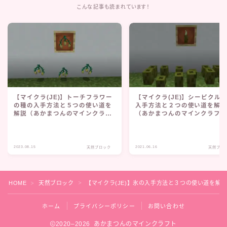
こんな記事も読まれています！
【マイクラ(JE)】トーチフラワー
【マイクラ(JE)】シーピクル
の種の入手方法と５つの使い道を
入手方法と２つの使い道を解
解説（あかまつんのマインクラフ
（あかまつんのマインクラフ
ト）
2023.08.15
2021.06.16
天然ブロック
天然ブロ
HOME
天然ブロック
【マイクラ(JE)】氷の入手方法と３つの使い道を解
＞
＞
ホーム
プライバシーポリシー
お問い合わせ
2020–2026 あかまつんのマインクラフト